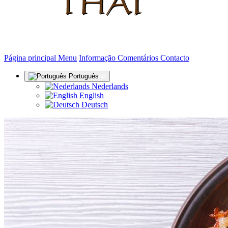
(actual)
Página principal
Menu
Informação
Comentários
Contacto
Português
Nederlands
English
Deutsch