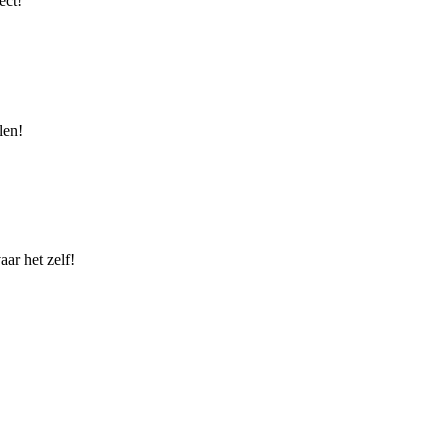
ect!
len!
ar het zelf!