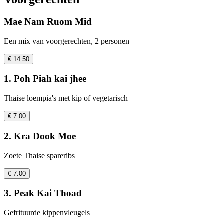
Mae Nam Ruom Mid
Een mix van voorgerechten, 2 personen
€ 14.50
1. Poh Piah kai jhee
Thaise loempia's met kip of vegetarisch
€ 7.00
2. Kra Dook Moe
Zoete Thaise spareribs
€ 7.00
3. Peak Kai Thoad
Gefrituurde kippenvleugels