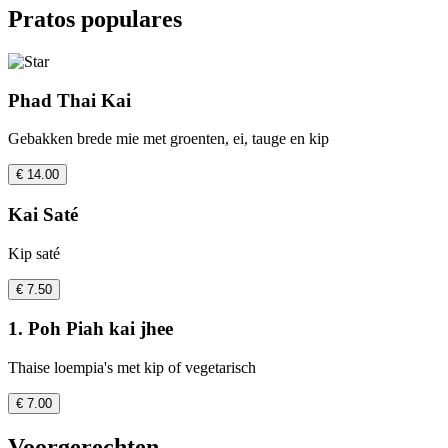
Pratos populares
Phad Thai Kai
Gebakken brede mie met groenten, ei, tauge en kip
€ 14.00
Kai Saté
Kip saté
€ 7.50
1. Poh Piah kai jhee
Thaise loempia's met kip of vegetarisch
€ 7.00
Voorgerechten