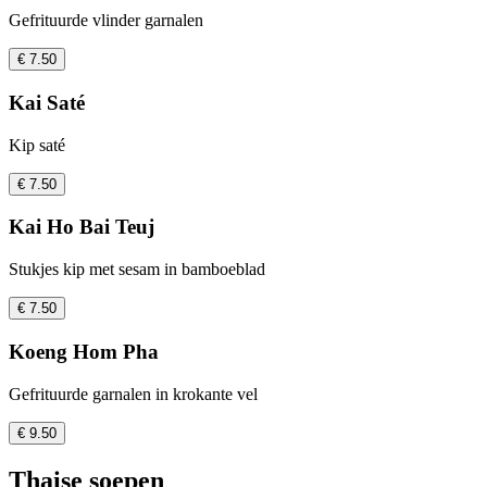
Gefrituurde vlinder garnalen
€ 7.50
Kai Saté
Kip saté
€ 7.50
Kai Ho Bai Teuj
Stukjes kip met sesam in bamboeblad
€ 7.50
Koeng Hom Pha
Gefrituurde garnalen in krokante vel
€ 9.50
Thaise soepen