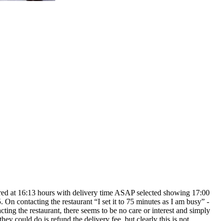
ered at 16:13 hours with delivery time ASAP selected showing 17:00
. On contacting the restaurant “I set it to 75 minutes as I am busy” -
cting the restaurant, there seems to be no care or interest and simply
 could do is refund the delivery fee, but clearly this is not